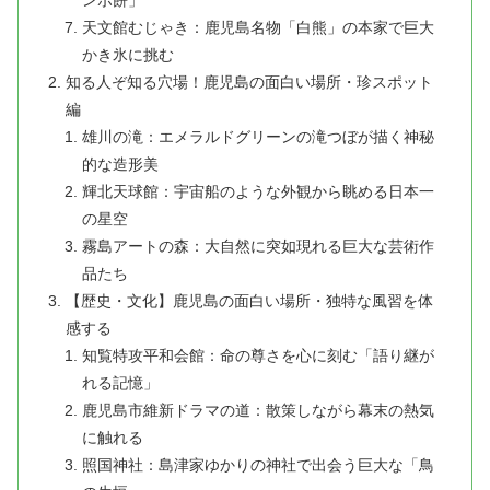
天文館むじゃき：鹿児島名物「白熊」の本家で巨大
かき氷に挑む
知る人ぞ知る穴場！鹿児島の面白い場所・珍スポット
編
雄川の滝：エメラルドグリーンの滝つぼが描く神秘
的な造形美
輝北天球館：宇宙船のような外観から眺める日本一
の星空
霧島アートの森：大自然に突如現れる巨大な芸術作
品たち
【歴史・文化】鹿児島の面白い場所・独特な風習を体
感する
知覧特攻平和会館：命の尊さを心に刻む「語り継が
れる記憶」
鹿児島市維新ドラマの道：散策しながら幕末の熱気
に触れる
照国神社：島津家ゆかりの神社で出会う巨大な「鳥