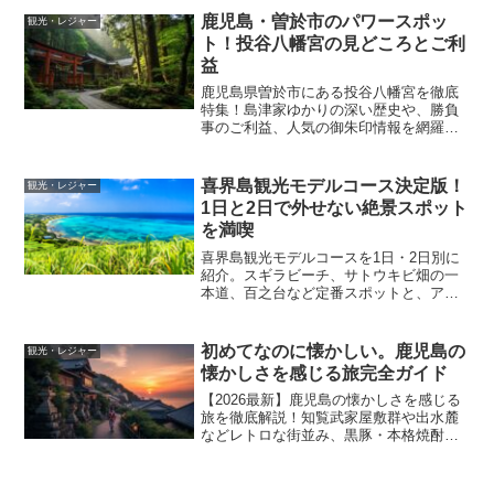
シティビュー」の活用法や、仙巌園・城
鹿児島・曽於市のパワースポッ
観光・レジャー
山展望台・天文館の白熊などの必見スポ
ト！投谷八幡宮の見どころとご利
ット、さらには雨の日の対策まで網羅し
益
ています。
鹿児島県曽於市にある投谷八幡宮を徹底
特集！島津家ゆかりの深い歴史や、勝負
事のご利益、人気の御朱印情報を網羅。
秋の例大祭で見られる大迫力の流鏑馬
（やぶさめ）の見どころや、周辺の観光
名所「溝ノ口洞穴」、絶品黒豚グルメま
喜界島観光モデルコース決定版！
観光・レジャー
でご紹介。2026年最新のアクセス・駐車
1日と2日で外せない絶景スポット
場情報も掲載。参拝前の予習はこれでバ
を満喫
ッチリです！
喜界島観光モデルコースを1日・2日別に
紹介。スギラビーチ、サトウキビ畑の一
本道、百之台など定番スポットと、アク
セス・移動のコツ、雨の日の回り方まで
わかりやすく解説。
初めてなのに懐かしい。鹿児島の
観光・レジャー
懐かしさを感じる旅完全ガイド
【2026最新】鹿児島の懐かしさを感じる
旅を徹底解説！知覧武家屋敷群や出水麓
などレトロな街並み、黒豚・本格焼酎の
名店、霧島・指宿などの極上温泉宿を厳
選。観光列車「36ぷらす3」や「指宿のた
まて箱」を活用した優雅な移動、地元の