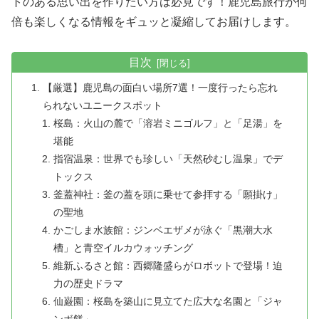
トのある思い出を作りたい方は必見です！鹿児島旅行が何
倍も楽しくなる情報をギュッと凝縮してお届けします。
目次
【厳選】鹿児島の面白い場所7選！一度行ったら忘れ
られないユニークスポット
桜島：火山の麓で「溶岩ミニゴルフ」と「足湯」を
堪能
指宿温泉：世界でも珍しい「天然砂むし温泉」でデ
トックス
釜蓋神社：釜の蓋を頭に乗せて参拝する「願掛け」
の聖地
かごしま水族館：ジンベエザメが泳ぐ「黒潮大水
槽」と青空イルカウォッチング
維新ふるさと館：西郷隆盛らがロボットで登場！迫
力の歴史ドラマ
仙巌園：桜島を築山に見立てた広大な名園と「ジャ
ンボ餅」