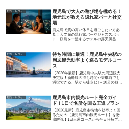
鹿児島で大人の遊び場を極める！
観光・レジャー
地元民が教える隠れ家バーと社交
場
鹿児島で質の高い休日を過ごしたい方必
見！天文館の隠れ家バーやジャズスポッ
ト、桜島を一望するホテルの露天風呂、
極上の鉄板焼き店など、鹿児島で大人の
遊び場をジャンル別に徹底解説。伝統工
芸体験やゴルフ、カジノバーまで、2026
待ち時間に最適！鹿児島中央駅の
観光・レジャー
年最新の情報を元に、成熟した大人が満
周辺観光効率よく巡るモデルコー
足できる洗練されたスポットをご提案し
ス
ます。
【2026年最新】鹿児島中央駅の周辺観光
決定版！新幹線の待ち時間や乗車前でも
満喫できる、駅から徒歩1分～10分の観光
スポット＆グルメを徹底解説。アミュプ
ラザ、維新ふるさと館、西郷隆盛誕生
地、かごっまふるさと屋台村など、歴
鹿児島市内観光ルート完全ガイ
観光・レジャー
史・グルメ・ショッピング情報満載。限
ド！1日で名所を回る王道プラン
られた時間でも効率よく楽しむための1時
間～3時間モデルコースも紹介！鹿児島の
【2026最新】鹿児島市街地を効率よく回
陸の玄関口で、旅をより豊かなものにし
るための【鹿児島市内観光ルート】を徹
ましょう。
底解説！1日王道コースから半日時短プラ
ン、歴史巡り、グルメ三昧まで目的別モ
デルコースが満載。観光バス「カゴシマ