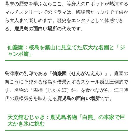
幕末の歴史を学ぶならここ。等身大のロボットが熱演する
マルチスクリーンでのドラマは、臨場感たっぷりで子供か
ら大人まで楽しめます。歴史をエンタメとして体感でき
る、
鹿児島の面白い場所
の代表です。
仙巌園：桜島を築山に見立てた広大な名園と「ジ
ャンボ餅」
島津家の別邸である「
仙巌園（せんがんえん）
」。庭園の
向こうにそびえる桜島を借景とするスケール感は圧倒的で
す。名物の「両棒（じゃんぼ）餅」を食べながら、江戸時
代の殿様気分を味わえる
鹿児島の面白い場所
です。
天文館むじゃき：鹿児島名物「白熊」の本家で巨
大かき氷に挑む