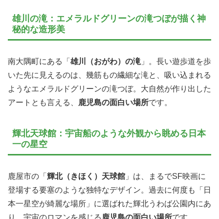
雄川の滝：エメラルドグリーンの滝つぼが描く神
秘的な造形美
南大隅町にある「
雄川（おがわ）の滝
」。長い遊歩道を歩
いた先に見えるのは、幾筋もの繊細な滝と、吸い込まれる
ようなエメラルドグリーンの滝つぼ。大自然が作り出した
アートとも言える、
鹿児島の面白い場所
です。
輝北天球館：宇宙船のような外観から眺める日本
一の星空
鹿屋市の「
輝北（きほく）天球館
」は、まるでSF映画に
登場する要塞のような独特なデザイン。過去に何度も「日
本一星空が綺麗な場所」に選ばれた輝北うわば公園内にあ
り、宇宙のロマンを感じる
鹿児島の面白い場所
です。