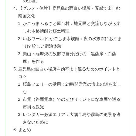
の生垣」
【グルメ・体験】鹿児島の面白い場所・五感で楽しむ
南国文化
かごっまふるさと屋台村：地元民と交流しながら楽
しむ本格焼酎と郷土料理
いおワールド かごしま水族館：夜の水族館にお泊ま
り!? 珍しい宿泊体験
美山：薩摩焼の故郷で自分だけの「黒薩摩・白薩
摩」を作る
鹿児島の面白い場所を効率よく巡るためのポイントと
コツ
桜島フェリーの活用：24時間営業の海上の道を楽し
む
市電（路面電車）でのんびり：レトロな車両で巡る
市街地観光
レンタカー必須エリア：大隅半島や霧島の絶景を逃
さないために
まとめ