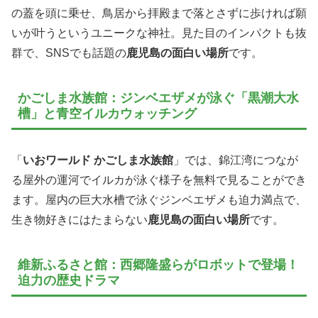
の蓋を頭に乗せ、鳥居から拝殿まで落とさずに歩ければ願
いが叶うというユニークな神社。見た目のインパクトも抜
群で、SNSでも話題の
鹿児島の面白い場所
です。
かごしま水族館：ジンベエザメが泳ぐ「黒潮大水
槽」と青空イルカウォッチング
「
いおワールド かごしま水族館
」では、錦江湾につなが
る屋外の運河でイルカが泳ぐ様子を無料で見ることができ
ます。屋内の巨大水槽で泳ぐジンベエザメも迫力満点で、
生き物好きにはたまらない
鹿児島の面白い場所
です。
維新ふるさと館：西郷隆盛らがロボットで登場！
迫力の歴史ドラマ