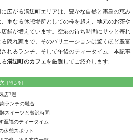
辺に広がる溝辺町エリアは、豊かな自然と霧島の恵み
は、単なる休憩場所としての枠を超え、地元のお茶や
る店舗が増えています。空港の待ち時間にサッと寄れ
なる隠れ家まで、そのバリエーションは驚くほど豊富
癒されるランチ、そして午後のティータイム。本記事
れる
溝辺町のカフェ
を厳選してご紹介します。
次
気店7選
と麹ランチの融合
発酵スイーツと贅沢時間
す至福のティータイム
の休憩スポット
まで楽しめる本格一杯