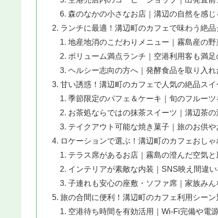
森のなかの小さなお店｜溝辺の自然を感じ
ランチに最適！溝辺町のカフェで味わう絶品
地産地消のこだわりメニュー｜霧島産の野
ボリューム満点ランチ｜空港利用客も満足
ヘルシー志向の方へ｜発酵食品を取り入れ
甘い誘惑！溝辺町のカフェで人気の絶品スイ
季節限定のパフェ＆ケーキ｜旬のフルーツ
お茶処ならではの抹茶スイーツ｜溝辺茶の
テイクアウト可能な焼き菓子｜旅のお供や
ロケーションで選ぶ！溝辺町のカフェおしゃ
テラス席があるお店｜霧島の澄んだ空気と
インテリアが素敵な内装｜SNS映え間違
子連れも安心の座敷・ソファ席｜家族みん
旅の合間に便利！溝辺町のカフェ利用シーン
空港待ち時間を有効活用｜Wi-Fi完備や電