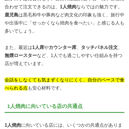
合わせて注文できるのは、
1人焼肉
ならではの魅力です。
鹿児島
は黒毛和牛や豚肉など肉文化の印象も強く、旅行中
や出張中に「せっかくなら焼肉を食べたい」と感じる人も
多いでしょう。
また、最近は
1人席
や
カウンター席
、
タッチパネル注文
、
無煙ロースター
など、1人でも過ごしやすい仕組みを持つ
店が増えています。
会話をしなくても気まずくなりにくく、自分のペースで食
べられる点
も安心材料です。
1人焼肉に向いている店の共通点
1人焼肉
に向いている店には、いくつかの共通点がありま