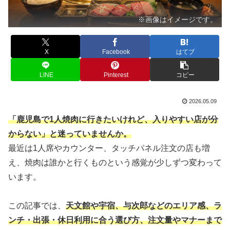
※画像はイメージです。
X
Facebook
はてブ
LINE
Pinterest
コピー
2026.05.09
「鹿児島で1人焼肉に行きたいけれど、入りやすい店が分
からない」と迷っていませんか。
最近は1人席やカウンター、タッチパネル注文の店も増
え、焼肉は誰かと行くものという感覚が少しずつ変わって
います。
この記事では、
天文館や宇宿、与次郎などのエリア感、ラ
ンチ・出張・休日利用に合う選び方、注文量やマナーまで