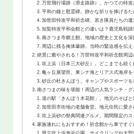
万世飛行場跡（滑走路跡）。かつての特攻
平和の鐘と慰霊碑。静かな祈りを捧げるた
加世田特攻平和祈念碑。若き隊員たちの遺
知覧特攻平和会館との違いは？鹿児島戦跡
南さつま市郷土館。地域の歴史と文化を深
周辺に残る掩体壕跡。当時の緊迫感を伝え
絶景に癒やされる！万世特攻平和祈念館周辺
吹上浜（日本三大砂丘）。どこまでも続く
亀ヶ丘展望所。東シナ海とリアス式海岸を
砂丘の杜きんぽう。キャンプやスポーツを
南さつまの味を堪能！周辺の人気ランチ・グ
道の駅「きんぽう木花館」。地元のそばと
加世田市街地の老舗食堂。地元住民に愛さ
吹上浜砂の祭典関連グルメ。期間限定のス
家族連れにもおすすめ！祈念館から車ですぐ
県立吹上浜海浜公園。サイクリングや大型