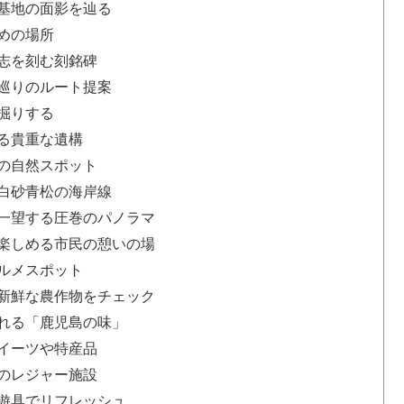
基地の面影を辿る
めの場所
志を刻む刻銘碑
巡りのルート提案
掘りする
る貴重な遺構
の自然スポット
白砂青松の海岸線
一望する圧巻のパノラマ
楽しめる市民の憩いの場
ルメスポット
新鮮な農作物をチェック
れる「鹿児島の味」
イーツや特産品
のレジャー施設
遊具でリフレッシュ