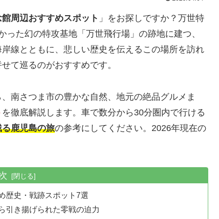
念館周辺おすすめスポット
」をお探しですか？万世特
なかった幻の特攻基地「万世飛行場」の跡地に建つ、
海岸線とともに、悲しい歴史を伝えるこの場所を訪れ
併せて巡るのがおすすめです。
ら、南さつま市の豊かな自然、地元の絶品グルメま
ト
を徹底解説します。車で数分から30分圏内で行ける
残る鹿児島の旅
の参考にしてください。2026年現在の
次
め歴史・戦跡スポット7選
ら引き揚げられた零戦の迫力